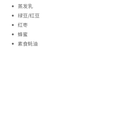
蒸发乳
绿豆/红豆
红枣
蜂蜜
素食蚝油
关于慈光
加入我们
隐私政策